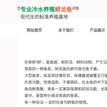
您的位置：
首页
>
新闻中心
>
详情
专业冷水养殖
鲟龙鱼
现代化的标准养殖基地
网站首页
关于我们
产品展示
亦单称“鲟”，是鱼纲、鲟形目、鲟科动物，产于
常高的一种鱼类，鲟龙鱼的卵可做为鱼子酱。
大型鱼类，体呈现纺锤形状，体裸露或被覆五行
外表冷酷，性情温和，不善跳跃，在水体的中下
鱼肉鲜香嫩，具有一定美容保健和药效功能；长
类中，是营养价值非常高的鱼类。
有一种说法----龙的化身为鲟鱼的顿悟。