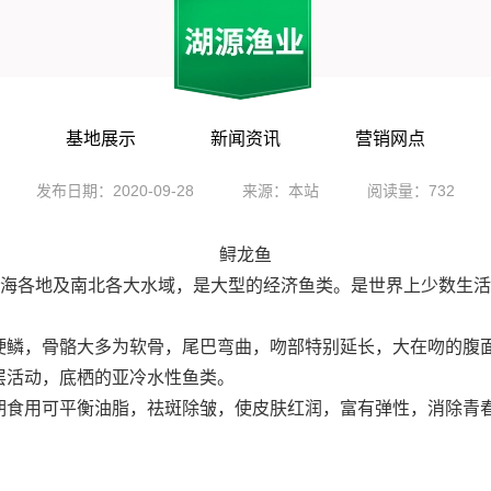
鲟龙鱼
基地展示
新闻资讯
营销网点
发布日期：2020-09-28
来源：本站
阅读量：732
鲟龙鱼
沿海各地及南北各大水域，是大型的经济鱼类。是世界上少数生
硬鳞，骨骼大多为软骨，尾巴弯曲，吻部特别延长，大在吻的腹
层活动，底栖的亚冷水性鱼类。
期食用可平衡油脂，祛斑除皱，使皮肤红润，富有弹性，消除青