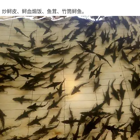
、炒鲟皮、鲟血煽饭、鱼茸、竹筒鲟鱼。